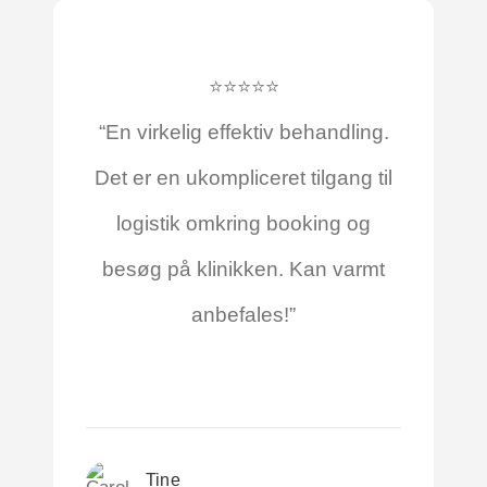
⭐⭐⭐⭐⭐
“En vir­ke­lig effek­tiv behand­ling.
Det er en ukom­pli­ce­ret til­gang til
logi­stik omkring book­ing og
besøg på kli­nik­ken. Kan varmt
anbefales!”
Tine