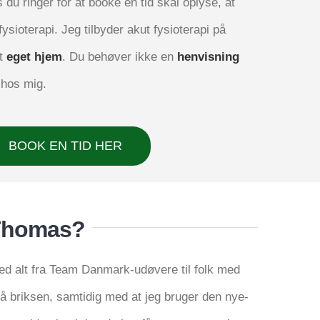
s du rin­ger for at boo­ke en tid skal oply­se, at
ysi­o­te­ra­pi. Jeg til­by­der akut fysi­o­te­ra­pi på
it
eget hjem
. Du behø­ver ikke en
hen­vis­ning
d hos mig.
BOOK EN TID HER
Thomas?
med alt fra Team Dan­mark-udø­ve­re til folk med
på brik­sen, sam­ti­dig med at jeg bru­ger den nye­