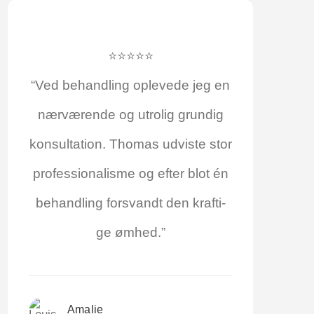
⭐⭐⭐⭐⭐
“Ved behand­ling ople­ve­de jeg en
nær­væ­ren­de og utro­lig grun­dig
kon­sul­ta­tion. Tho­mas udvi­ste stor
pro­fes­sio­na­lis­me og efter blot én
behand­ling for­svandt den kraf­ti­
ge ømhed.”
Ama­lie