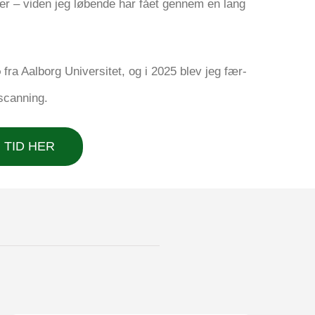
n­ger – viden jeg løben­de har fået gen­nem en lang
b
fra Aal­borg Uni­ver­si­tet, og i 2025 blev jeg fær­
sscanning.
 TID HER