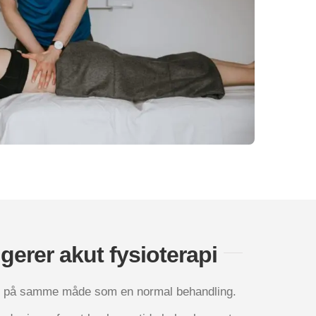
ge­rer akut fysioterapi
e­rer på sam­me måde som en nor­mal behand­ling.