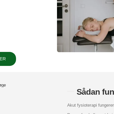
HER
Sådan fun­
Akut fysi­o­te­ra­pi fun­g