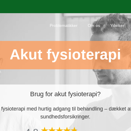
Pro­ble­ma­tik­ker
Om os
Ydel­ser
Akut fysi­o­te­ra­pi
Brug for akut fysioterapi?
fysi­o­te­ra­pi med hur­tig adgang til behand­ling – dæk­ket a
sundhedsforsikringer.