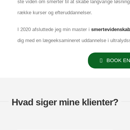
ste viden om smer­ter til at ska­be lang­va­ri­ge løs­ni
ræk­ke kur­ser og efteruddannelser.
I 2020 afslut­te­de jeg min master i
smer­te­vi­den­ska
dig med en læge­ek­sa­mi­ne­ret uddan­nel­se i ultralyd
BOOK EN
Hvad siger mine klienter?