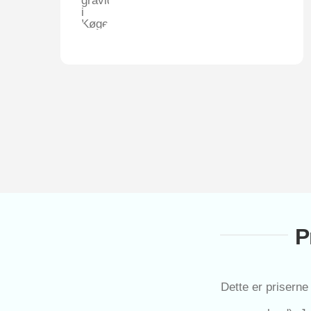
P
Det­te er pri­ser­n