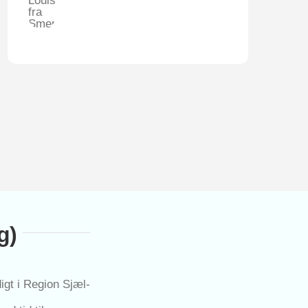
g)
­digt i Region Sjæl­