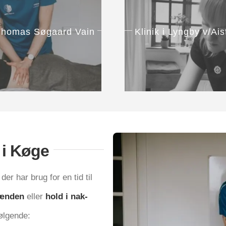
v/Thomas Søgaard Vain
Kli­nik i Lyng­by v/A
i i Køge
, der har brug for en tid til
læn­den
eller
hold i nak­
 følgende: