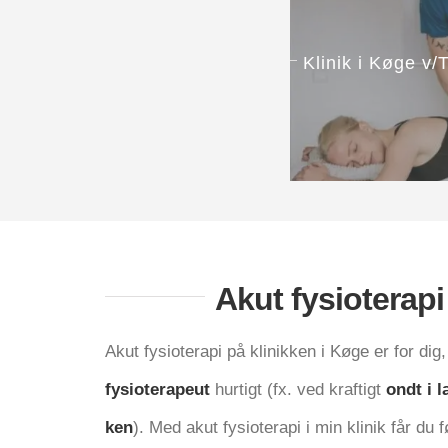
Kli­nik i Køge 
Akut fysi­o­te­ra­p
Akut fysi­o­te­ra­pi på kli­nik­ken i Køge er for dig
fysi­o­te­ra­pe­ut
hur­tigt (fx. ved kraf­tigt
ondt i 
ken
). Med akut fysi­o­te­ra­pi i min kli­nik får du