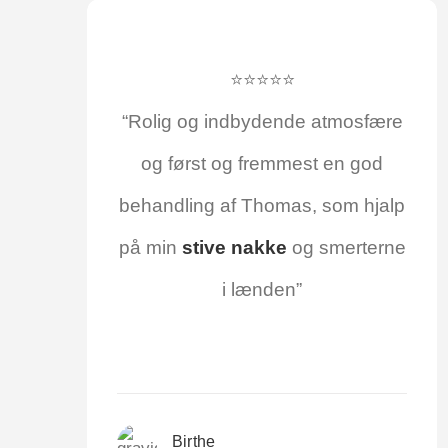
⭐⭐⭐⭐⭐
“Rolig og ind­by­den­de atmos­fæ­re
og først og frem­mest en god
behand­ling af Tho­mas, som hjalp
på min
sti­ve nak­ke
og smer­ter­ne
i lænden”
Bir­t­he