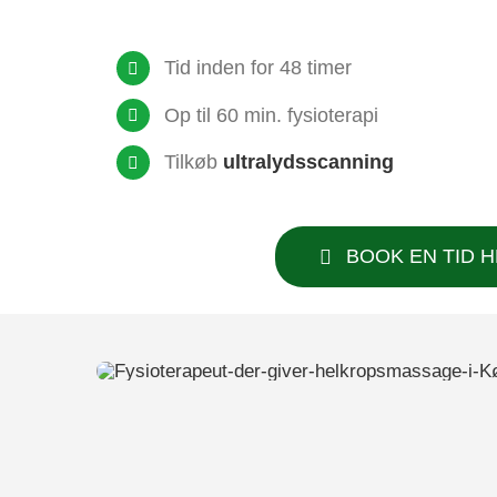
Tid inden for 48 timer
Op til 60 min. fysioterapi
Til­køb
ultra­lyds­scan­ning
BOOK EN TID 