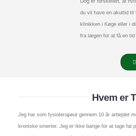
Dog er for­skel­len, at hvi
du vil have en aku­t­tid til f
kli­nik­ken i Køge eller i d
fra lægen for at få en ti
Hvem er 
Jeg har som fysi­o­te­ra­pe­ut gen­nem 10 år arbej­det 
kro­ni­ske smer­ter. Jeg er ikke ban­ge for at tage fat 