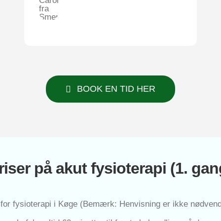
BOOK EN TID HER
ri­ser på akut fysi­o­te­ra­pi (1. gan
e for fysi­o­te­ra­pi i Køge (Bemærk: Hen­vis­ning er ikke nød­ven