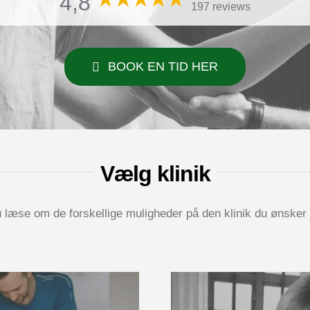
4,8
197 reviews
BOOK EN TID HER
Vælg kli­nik
 læse om de for­skel­li­ge mulig­he­der på den kli­nik du ønsk