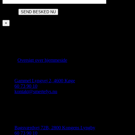
×
Smertefys har klinikker for fysioterapi i Køge og Lyngby der
tilbyder en lang række forskellige ydelser. Konceptet har siden
opstarten i 2018 haft et stort fokus på den nyeste viden om smerter
og behandling.
Over­sigt over hjemmeside
Smer­te­fys Køge:
Gam­mel Lyng­vej 2, 4600 Køge
60 73 90 10
kontakt@smertefys.nu
CVR: 38 75 50 99
Ejer: Tho­mas Søgaard Vain
Smer­te­fys Lyngby:
Bags­værd­vej 72B, 2800 Kon­gens Lyngby
60 73 90 10