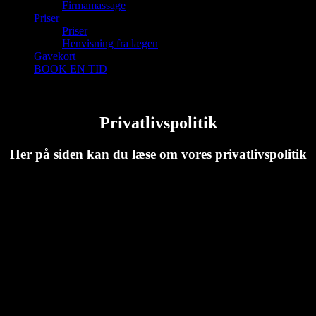
Fir­ma­mas­sa­ge
Pri­ser
Pri­ser
Hen­vis­ning fra lægen
Gave­kort
BOOK EN TID
Pri­vat­livspo­li­tik
2025-01-28T10:21:16+00:00
Pri­vat­livspo­li­tik
Her på siden kan du læse om vores privatlivspolitik
1. Ejero­p­lys­nin­ger
Virk­som­hed: Smertefys.nu
Adres­se: Gam­mel Lyng­vej 2, 4600 Køge
Tele­fon: 60 73 90 10
Email: kontakt@smertefys.nu
2. Det­te web­s­i­te anven­
der cookies