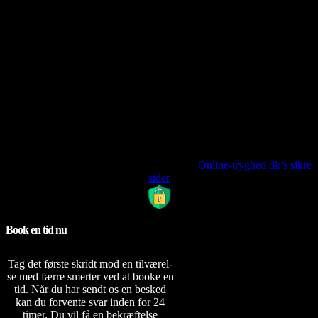
I det omfang, der behand­les per­so­nop­lys­
nin­ger om dig, har du iføl­ge per­son­da­ta­
loven ret til at få oplyst, hvil­ke per­so­nop­
lys­nin­ger, der kan hen­fø­res til dig.
Såfremt det viser sig, at de oplys­nin­ger
eller data, der behand­les om dig, er urig­ti­
ge eller vild­le­den­de, har du ret til at kræ­
ve dis­se berig­ti­get, slet­tet eller blo­ke­ret.
Du kan til enhver tid gøre ind­si­gel­se mod,
at oplys­nin­ger om dig gøres til gen­stand
for behand­ling. Du kan også til enhver tid
til­ba­ge­kal­de dit samtykke.
Vi er en sik­ker side, hvor­for vi er en del af
Online-tryghed.dk’s sik­re
sider
Book en tid nu
Tag det før­ste skridt mod en til­væ­rel­
se med fær­re smer­ter ved at boo­ke en
tid. Når du har sendt os en besked
kan du for­ven­te svar inden for 24
timer. Du vil få en bekræf­tel­se